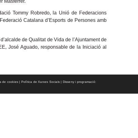
er Masferrer.
Fundació Tommy Robredo, la Unió de Federacions
la Federació Catalana d’Esports de Persones amb
a d’alcalde de Qualitat de Vida de l’Ajuntament de
EE, José Aguado, responsable de la Iniciació al
ca de cookies | Política de Xarxes Socials | Disseny i programació: