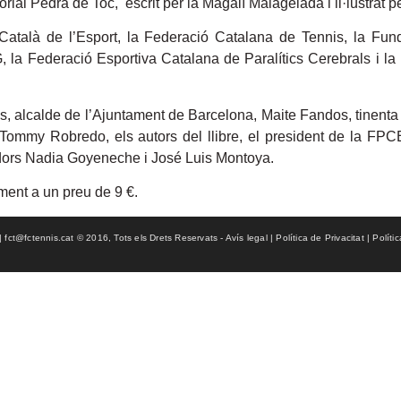
orial Pedra de Toc, escrit per la Magalí Malagelada i il·lustrat p
l Català de l’Esport, la Federació Catalana de Tennis, la 
 la Federació Esportiva Catalana de Paralítics Cerebrals i 
ias, alcalde de l’Ajuntament de Barcelona, Maite Fandos, tinent
Tommy Robredo, els autors del llibre, el president de la FPC
adors Nadia Goyeneche i José Luis Montoya.
ament a un preu de 9 €.
ct@fctennis.cat © 2016, Tots els Drets Reservats - Avís legal | Política de Privacitat | Políti