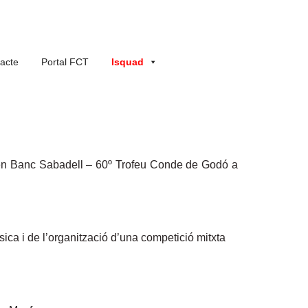
acte
Portal FCT
Isquad
 Open Banc Sabadell – 60º Trofeu Conde de Godó a
ísica i de l’organització d’una competició mitxta