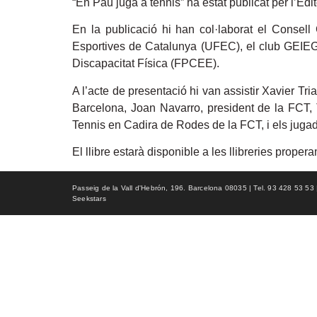
“En Pau juga a tennis” ha estat publicat per l’Edit
En la publicació hi han col·laborat el Consel
Esportives de Catalunya (UFEC), el club GEIEG,
Discapacitat Física (FPCEE).
A l’acte de presentació hi van assistir Xavier Tr
Barcelona, Joan Navarro, president de la FCT, 
Tennis en Cadira de Rodes de la FCT, i els jug
El llibre estarà disponible a les llibreries proper
Passeig de la Vall d'Hebrón, 196. Barcelona 08035 | Tel. 93 428 53 53 | f
Seekstars