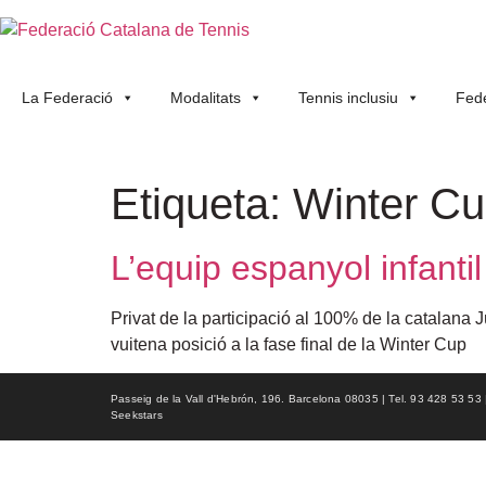
La Federació
Modalitats
Tennis inclusiu
Fede
Etiqueta:
Winter C
L’equip espanyol infanti
Privat de la participació al 100% de la catalana J
vuitena posició a la fase final de la Winter Cup
Passeig de la Vall d'Hebrón, 196. Barcelona 08035 | Tel. 93 428 53 53 | f
Seekstars