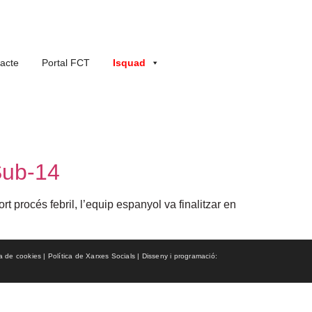
acte
Portal FCT
Isquad
 Sub-14
t procés febril, l’equip espanyol va finalitzar en
ca de cookies | Política de Xarxes Socials | Disseny i programació: