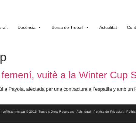
ra't
Docència
Borsa de Treball
Actualitat
Cont
up
l femení, vuitè a la Winter Cup
úlia Payola, afectada per una contractura a l’espatlla y amb un for
ct@fctennis.cat © 2016, Tots els Drets Reservats - Avís legal | Política de Privacitat | Políti