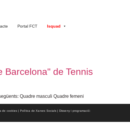
acte
Portal FCT
Isquad
de Barcelona" de Tennis
ls següents: Quadre masculi Quadre femeni
ca de cookies | Política de Xarxes Socials | Disseny i programació: