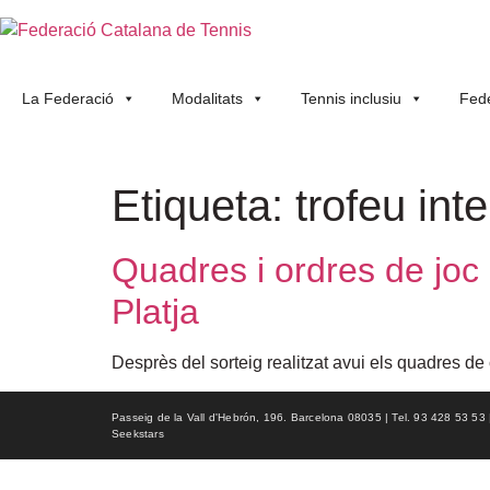
La Federació
Modalitats
Tennis inclusiu
Fede
Etiqueta:
trofeu int
Quadres i ordres de joc 
Platja
Desprès del sorteig realitzat avui els quadres d
Passeig de la Vall d'Hebrón, 196. Barcelona 08035 | Tel. 93 428 53 53 | f
Seekstars