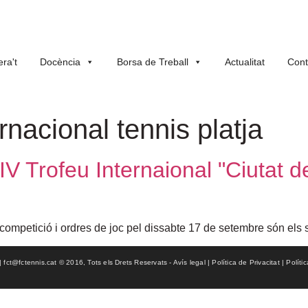
ra't
Docència
Borsa de Treball
Actualitat
Cont
ernacional tennis platja
IV Trofeu Internaional "Ciutat 
e competició i ordres de joc pel dissabte 17 de setembre són e
ct@fctennis.cat © 2016, Tots els Drets Reservats - Avís legal | Política de Privacitat | Políti