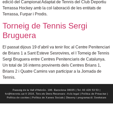
edició del Campionat Adaptat de Tennis del Club Deportiu
Terrassa Hockey amb la col·laboració de les entitats de
Terrassa, Furpar i Prodis.
Torneig de Tennis Sergi
Bruguera
El passat dijous 19 d’abril va tenir lloc al Centre Penitenciari
de Brians 1 a Sant Esteve Sesrovires, el I Torneig de Tennis
Sergi Bruguera entre Centres Penitenciaris de Catalunya.
Un total de 16 interns provinents dels Centres Brians 1,
Brians 2 i Quatre Camins van participar a la Jornada de
Tennis.
Passeig de la Vall d'Hebrón, 196. Barcelona 08035 | Tel. 93 428 53 53 |
fct@fctennis.cat © 2016, Tots els Drets Reservats - Avís legal | Política de Privacitat |
Política de cookies | Política de Xarxes Socials | Disseny i programació: Seekstars