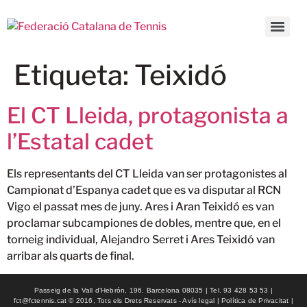
Etiqueta:
Teixidó
El CT Lleida, protagonista a
l’Estatal cadet
Els representants del CT Lleida van ser protagonistes al
Campionat d’Espanya cadet que es va disputar al RCN
Vigo el passat mes de juny. Ares i Aran Teixidó es van
proclamar subcampiones de dobles, mentre que, en el
torneig individual, Alejandro Serret i Ares Teixidó van
arribar als quarts de final.
Passeig de la Vall d'Hebrón, 196. Barcelona 08035 | Tel. 93 428 53 53 |
fct@fctennis.cat © 2016, Tots els Drets Reservats - Avís legal | Política de Privacitat |