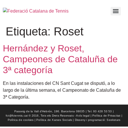
Etiqueta:
Roset
Hernández y Roset,
Campeones de Cataluña de
3ª categoría
En las instalaciones del CN Sant Cugat se disputó, a lo
largo de la última semana, el Campeonato de Cataluña de
3ª Categoría.
Passeig de la Vall d'Hebrón, 196. Barcelona 08035 | Tel. 93 428 53 53 |
fct@fctennis.cat © 2016, Tots els Drets Reservats - Avís legal | Política de Privacitat |
Política de cookies | Política de Xarxes Socials | Disseny i programació: Seekstars