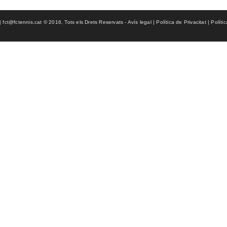
ct@fctennis.cat © 2016, Tots els Drets Reservats - Avís legal | Política de Privacitat | Políti