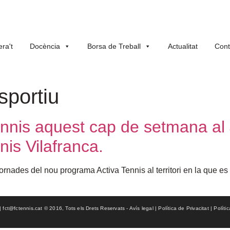
ra't
Docència
Borsa de Treball
Actualitat
Cont
sportiu
nnis aquest cap de setmana al 
nis Vilafranca.
ades del nou programa Activa Tennis al territori en la que es 
ct@fctennis.cat © 2016, Tots els Drets Reservats - Avís legal | Política de Privacitat | Políti