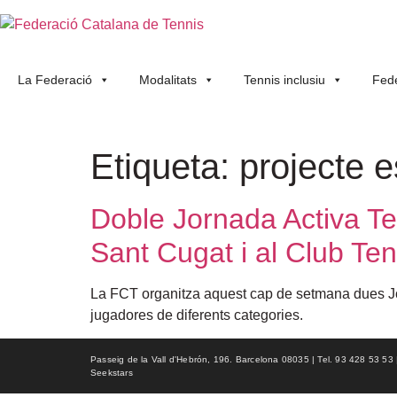
La Federació
Modalitats
Tennis inclusiu
Fede
Etiqueta:
projecte e
Doble Jornada Activa Te
Sant Cugat i al Club Ten
La FCT organitza aquest cap de setmana dues Jorn
jugadores de diferents categories.
Passeig de la Vall d'Hebrón, 196. Barcelona 08035 | Tel. 93 428 53 53 | f
Seekstars