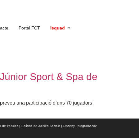
acte
Portal FCT
Isquad
Júnior Sport & Spa de
preveu una participació d’uns 70 jugadors i
ca de cookies | Política de Xarxes Socials | Disseny i programació: