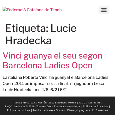
Etiqueta:
Lucie
Hradecka
Vinci guanya el seu segon
Barcelona Ladies Open
La italiana Roberta Vinci ha guanyat el Barcelona Ladies
Open 2011 en imposar-se a la final a la jugadora txeca
Lucie Hradecka per 4/6, 6/2 i 6/2
Passeig de la Vall d'Hebrón, 196. Barcelona 08035 | Tel. 93 428 53 53 |
fct@fctennis.cat © 2016, Tots els Drets Reservats - Avís legal | Política de Privacitat |
Política de cookies | Política de Xarxes Socials | Disseny i programació: Seekstars