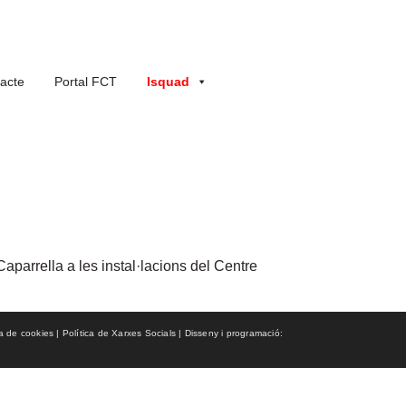
acte
Portal FCT
Isquad
aparrella a les instal·lacions del Centre
ca de cookies | Política de Xarxes Socials | Disseny i programació: