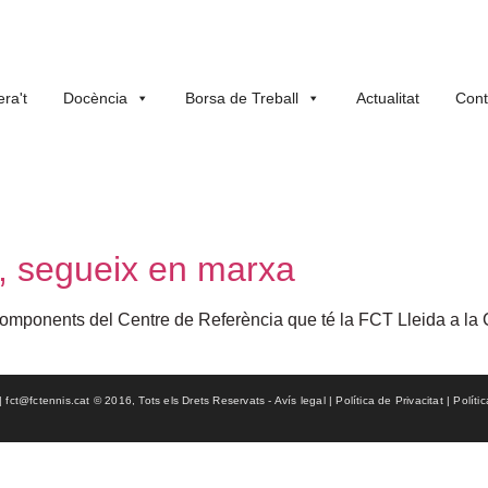
ra't
Docència
Borsa de Treball
Actualitat
Cont
a, segueix en marxa
components del Centre de Referència que té la FCT Lleida a la C
ct@fctennis.cat © 2016, Tots els Drets Reservats - Avís legal | Política de Privacitat | Políti