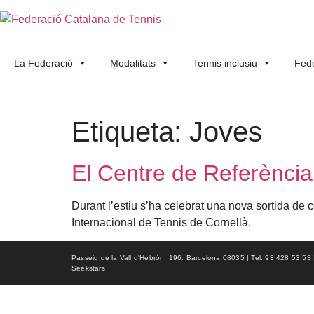
La Federació
Modalitats
Tennis inclusiu
Fede
Etiqueta:
Joves
El Centre de Referènci
Durant l’estiu s’ha celebrat una nova sortida de 
Internacional de Tennis de Cornellà.
Passeig de la Vall d'Hebrón, 196. Barcelona 08035 | Tel. 93 428 53 53 | f
Seekstars