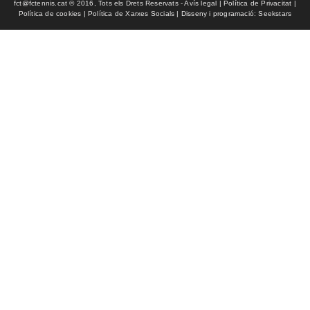
fct@fctennis.cat © 2016, Tots els Drets Reservats - Avís legal | Política de Privacitat |
Política de cookies | Política de Xarxes Socials | Disseny i programació: Seekstars