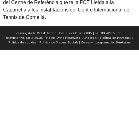
del Centre de Referència que té la FCT Lleida a la
Caparrella a les instal·lacions del Centre Internacional de
Tennis de Cornellà.
Passeig de la Vall d'Hebrón, 196. Barcelona 08035 | Tel. 93 428 53 53 |
fct@fctennis.cat © 2016, Tots els Drets Reservats - Avís legal | Política de Privacitat |
Política de cookies | Política de Xarxes Socials | Disseny i programació: Seekstars