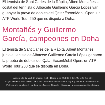
El tennista de Sant Carles de la Ràpita, Albert Montañes, al
costat del tennista d’Albacete Guillermo García López van
guanyar la prova de dobles del Qatar ExxonMobil Open, un
ATP World Tour 250 que es disputa a Doha.
Montañés y Guillermo
García, campeones en Doha
El tenista de Sant Carles de la Ràpita, Albert Montañes,
junto al tenista de Albacete Guillermo García López ganaron
la prueba de dobles del Qatar ExxonMobil Open, un ATP
World Tour 250 que se disputa en Doha.
Passeig de la Vall d'Hebrón, 196. Barcelona 08035 | Tel. 93 428 53 53 |
fct@fctennis.cat © 2016, Tots els Drets Reservats - Avís legal | Política de Privacitat |
Política de cookies | Política de Xarxes Socials | Disseny i programació: Seekstars