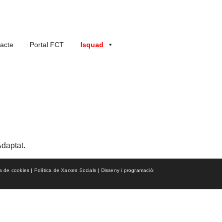
acte
Portal FCT
Isquad
Adaptat.
ca de cookies | Política de Xarxes Socials | Disseny i programació: