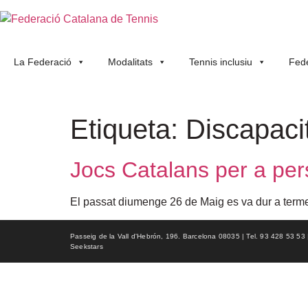
La Federació
Modalitats
Tennis inclusiu
Fede
Etiqueta:
Discapacit
Jocs Catalans per a per
El passat diumenge 26 de Maig es va dur a terme 
Passeig de la Vall d'Hebrón, 196. Barcelona 08035 | Tel. 93 428 53 53 | f
Seekstars