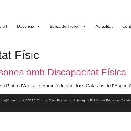
ra't
Docència
Borsa de Treball
Actualitat
Cont
at Físic
sones amb Discapacitat Física
a Platja d’Aro la celebració dels VI Jocs Catalans de l’Esport 
ct@fctennis.cat © 2016, Tots els Drets Reservats - Avís legal | Política de Privacitat | Políti