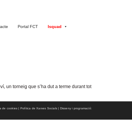
acte
Portal FCT
Isquad
, un torneig que s’ha dut a terme durant tot
ca de cookies | Política de Xarxes Socials | Disseny i programació: