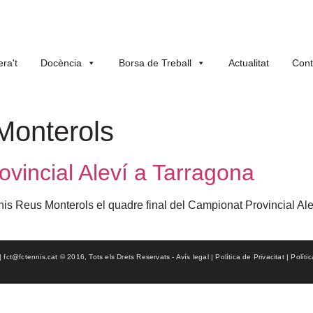
ra't
Docència
Borsa de Treball
Actualitat
Cont
Monterols
ovincial Aleví a Tarragona
s Reus Monterols el quadre final del Campionat Provincial Aleví
ct@fctennis.cat © 2016, Tots els Drets Reservats - Avís legal | Política de Privacitat | Políti