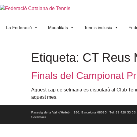
La Federació
Modalitats
Tennis inclusiu
Fede
Etiqueta:
CT Reus 
Finals del Campionat Pr
Aquest cap de setmana es disputarà al Club Tenni
aquest mes.
Passeig de la Vall d'Hebrón, 196. Barcelona 08035 | Tel. 93 428 53 53 | f
Seekstars