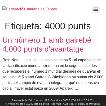
Etiqueta:
4000 punts
Un número 1 amb gairebé
4.000 punts d'avantatge
Rafa Nadal inicia avui la seva setmana 51 al capdavant de
la classificació mundial, cinquena en la segona fase des
que recuperés el número 1 mundial després de guanyar el
seu cinquè Roland Garros. A Wimbledon ha sumat els 2.000
punts del campió de manera íntegra perquè no defensava
cap a l’haver estat baixa en 2009. Apareix […]
Passeig de la Vall d'Hebrón, 196. Barcelona 08035 | Tel. 93 428 53 53 |
fct@fctennis.cat © 2016, Tots els Drets Reservats - Avís legal | Política de Privacitat |