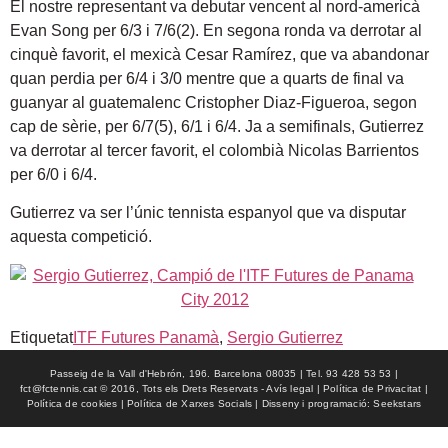
El nostre representant va debutar vencent al nord-americà
Evan Song per 6/3 i 7/6(2). En segona ronda va derrotar al
cinquè favorit, el mexicà Cesar Ramírez, que va abandonar
quan perdia per 6/4 i 3/0 mentre que a quarts de final va
guanyar al guatemalenc Cristopher Diaz-Figueroa, segon
cap de sèrie, per 6/7(5), 6/1 i 6/4. Ja a semifinals, Gutierrez
va derrotar al tercer favorit, el colombià Nicolas Barrientos
per 6/0 i 6/4.
Gutierrez va ser l’únic tennista espanyol que va disputar
aquesta competició.
Etiquetat
ITF Futures Panamà
,
Sergio Gutierrez
Passeig de la Vall d'Hebrón, 196. Barcelona 08035 | Tel. 93 428 53 53 |
fct@fctennis.cat © 2016, Tots els Drets Reservats - Avís legal | Política de Privacitat |
Política de cookies | Política de Xarxes Socials | Disseny i programació: Seekstars