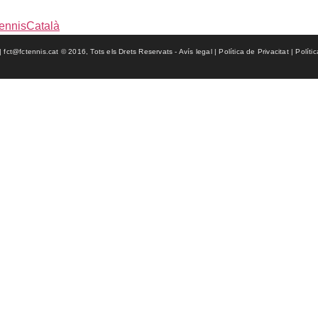
ennisCatalà
ct@fctennis.cat © 2016, Tots els Drets Reservats - Avís legal | Política de Privacitat | Políti