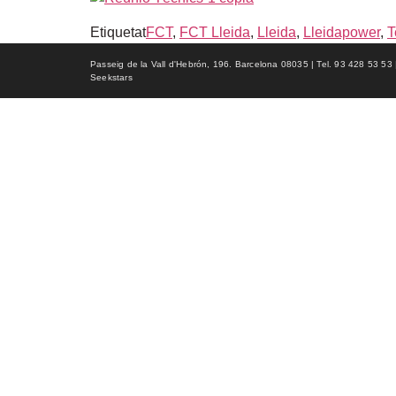
Etiquetat
FCT
,
FCT Lleida
,
Lleida
,
Lleidapower
,
T
Passeig de la Vall d'Hebrón, 196. Barcelona 08035 | Tel. 93 428 53 53 | f
Seekstars