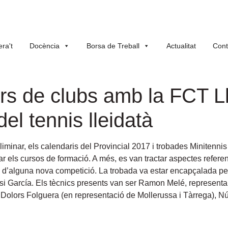
ra't
Docència
Borsa de Treball
Actualitat
Cont
s de clubs amb la FCT Lle
el tennis lleidatà
liminar, els calendaris del Provincial 2017 i trobades Minitennis
ar els cursos de formació. A més, es van tractar aspectes refere
ió d’alguna nova competició. La trobada va estar encapçalada pel
si García. Els tècnics presents van ser Ramon Melé, representa
, Dolors Folguera (en representació de Mollerussa i Tàrrega), N