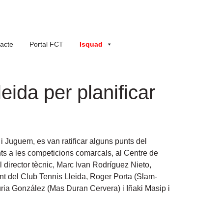
acte
Portal FCT
Isquad
ida per planificar
 i Juguem, es van ratificar alguns punts del
nts a les competicions comarcals, al Centre de
 director tècnic, Marc Ivan Rodríguez Nieto,
nt del Club Tennis Lleida, Roger Porta (Slam-
úria González (Mas Duran Cervera) i Iñaki Masip i