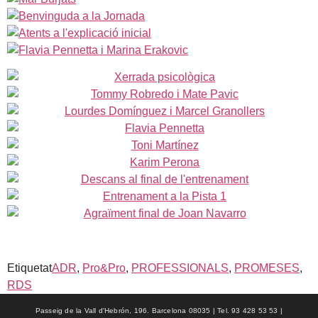
Etiquetat
ADR
,
Pro&Pro
,
PROFESSIONALS
,
PROMESES
,
RDS
Passeig de la Vall d'Hebrón, 196. Barcelona 08035 | Tel. 93 428 53 53 |