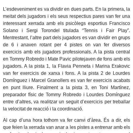
L’esdeveniment es va dividir en dues parts. En la primera, la
meitat dels jugadors i els seus respectius pares van fer una
interessant xerrada amb els psicòlegs esportius Francisco
Solano i Sergi Torondel titulada “Tennis i Fair Play”.
Mentrestant, l’altre part dels jugadors es van dividir en grups
de 6 i anaven rotant per 4 pistes on van fer diversos
exercicis amb els jugadors professionals. A la pista central
en Tommy Robredo i Mate Pavic pilotejaven de fons amb els
jugadors. A la pista 1, la Flavia Penneta i Marina Erakovic
van fer exercicis de xarxa i fons. A la pista 2 de Lourdes
Domínguez i Marcel Granollers es van fer exercicis acabats
en punt lliure. Finalment a la pista 3, en Toni Martínez,
preparador físic de Tommy Robredo i Lourdes Domínguez
entre d’altres, va realitzar un seguit d’exercicis per treballar
la velocitat de reacció i la coordinació.
Al cap d’una hora tothom va fer canvi d’àrea. És a dir, els
que feien la xerrada van anar a les pistes a entrenar amb els