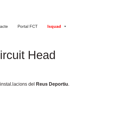
acte
Portal FCT
Isquad
ircuit Head
instal.lacions del
Reus Deportiu
.