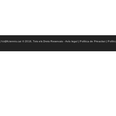
ct@fctennis.cat © 2016, Tots els Drets Reservats - Avís legal | Política de Privacitat | Políti