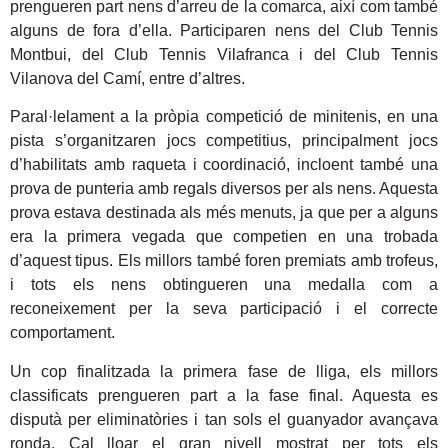
prengueren part nens d’arreu de la comarca, així com també
alguns de fora d’ella. Participaren nens del Club Tennis
Montbui, del Club Tennis Vilafranca i del Club Tennis
Vilanova del Camí, entre d’altres.
Paral·lelament a la pròpia competició de minitenis, en una
pista s’organitzaren jocs competitius, principalment jocs
d’habilitats amb raqueta i coordinació, incloent també una
prova de punteria amb regals diversos per als nens. Aquesta
prova estava destinada als més menuts, ja que per a alguns
era la primera vegada que competien en una trobada
d’aquest tipus. Els millors també foren premiats amb trofeus,
i tots els nens obtingueren una medalla com a
reconeixement per la seva participació i el correcte
comportament.
Un cop finalitzada la primera fase de lliga, els millors
classificats prengueren part a la fase final. Aquesta es
disputà per eliminatòries i tan sols el guanyador avançava
ronda. Cal lloar el gran nivell mostrat per tots els