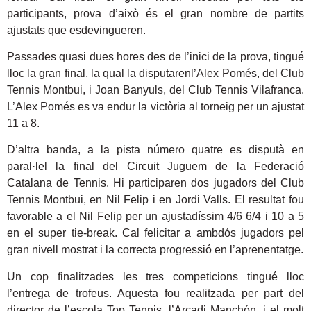
participants, prova d’això és el gran nombre de partits
ajustats que esdevingueren.
Passades quasi dues hores des de l’inici de la prova, tingué
lloc la gran final, la qual la disputarenl’Alex Pomés, del Club
Tennis Montbui, i Joan Banyuls, del Club Tennis Vilafranca.
L’Alex Pomés es va endur la victòria al torneig per un ajustat
11 a 8.
D’altra banda, a la pista número quatre es disputà en
paral·lel la final del Circuit Juguem de la Federació
Catalana de Tennis. Hi participaren dos jugadors del Club
Tennis Montbui, en Nil Felip i en Jordi Valls. El resultat fou
favorable a el Nil Felip per un ajustadíssim 4/6 6/4 i 10 a 5
en el super tie-break. Cal felicitar a ambdós jugadors pel
gran nivell mostrat i la correcta progressió en l’aprenentatge.
Un cop finalitzades les tres competicions tingué lloc
l’entrega de trofeus. Aquesta fou realitzada per part del
director de l’escola Top Tennis, l’Arcadi Manchón, i el molt