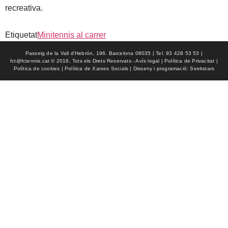
recreativa.
Etiquetat
Minitennis al carrer
Passeig de la Vall d'Hebrón, 196. Barcelona 08035 | Tel. 93 428 53 53 |
fct@fctennis.cat © 2016, Tots els Drets Reservats - Avís legal | Política de Privacitat |
Política de cookies | Política de Xarxes Socials | Disseny i programació: Seekstars