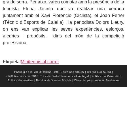
gra de sorra. Per això, varen comptar amb la presència de la
tennista Elena Jacinto que va realitzar una xerrada
juntament amb el Xavi Florencio (Ciclista), el Joan Ferrer
(Tècnic d’Esports de Calella) i la periodista Dolors Lieury,
on ens van explicar les seves experiències, esforços,
alegries i propòsits, dins del món de la competició
professional.
Etiquetat
Minitennis al carrer
Passeig de la Vall d'Hebrón, 196. Barcelona 08035 | Tel. 93 428 53 53 |
fct@fctennis.cat © 2016, Tots els Drets Reservats - Avís legal | Política de Privacitat |
Política de cookies | Política de Xarxes Socials | Disseny i programació: Seekstars