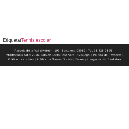
Etiquetat
Tennis escolar
Passeig de la Vall d'Hebrón, 196. Barcelona 08035 | Tel. 93 428 53 53 |
fct@fctennis.cat © 2016, Tots els Drets Reservats - Avís legal | Política de Privacitat |
Política de cookies | Política de Xarxes Socials | Disseny i programació: Seekstars