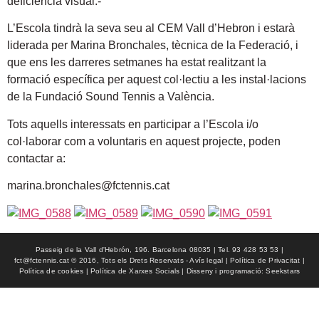
deficiència visual.-
L’Escola tindrà la seva seu al CEM Vall d’Hebron i estarà
liderada per Marina Bronchales, tècnica de la Federació, i
que ens les darreres setmanes ha estat realitzant la
formació específica per aquest col·lectiu a les instal·lacions
de la Fundació Sound Tennis a València.
Tots aquells interessats en participar a l’Escola i/o
col·laborar com a voluntaris en aquest projecte, poden
contactar a:
marina.bronchales@fctennis.cat
Passeig de la Vall d'Hebrón, 196. Barcelona 08035 | Tel. 93 428 53 53 |
fct@fctennis.cat © 2016, Tots els Drets Reservats - Avís legal | Política de Privacitat |
Política de cookies | Política de Xarxes Socials | Disseny i programació: Seekstars