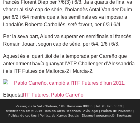
francès Florent Diep per 7/6(3) i 6/3. Ja a quarts de final va
vèncer al sisè cap de sèrie, l’holandès Antal Van der Duim
per 6/2 i 6/4 mentre que a les semifinals es va imposar a
l’andalús Roberto Carballés, setè favorit, per 6/3 i 6/4.
Per la seva part, Alund va superar en semifinals al francès
Romain Jouan, segon cap de sèrie, per 6/4, 1/6 i 6/3.
Aquest és el quart títol de la temporada per Carreño que
anteriorment havía guanyat l’ATP Challenger d’Alessandría
i els ITF Futues de Mallorca-2 i Murcia-2.
Etiquetat
ITF Futures
,
Pablo Carreño
Passeig de la Vall d'Hebrón, 196. Barcelona 08035 | Tel. 93 428 53 53 |
fct@fctennis.cat © 2016, Tots els Drets Reservats - Avís legal | Política de Privacitat |
Política de cookies | Política de Xarxes Socials | Disseny i programació: Seekstars