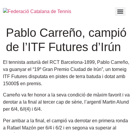
Pablo Carreño, campió
de l’ITF Futures d’Irún
El tennista asturià del RCT Barcelona-1899, Pablo Carreño,
va guanyar el “19º Gran Premio Ciudad de Irún”, un torneig
ITF Futures disputata en pistes de terra batuda i dotat amb
15000$ en premis
.
Carreño va fer honor a la seva condició de màxim favorit i va
derotar a la final al tercer cap de sèrie, l’argentí Martin Alund
per 6/4, 6//(4) i 6/4.
Per arribar a la final, el campió va derrotar en primera ronda
a Rafael Mazón per 6/4 i 6/2 i en segona va superar al