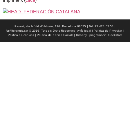
Imprimeix (
clica
)
Passeig de la Vall d'Hebrón, 196. Barcelona 08035 | Tel. 93 428 53 53 |
fct@fctennis.cat © 2016, Tots els Drets Reservats - Avís legal | Política de Privacitat |
Política de cookies | Política de Xarxes Socials | Disseny i programació: Seekstars