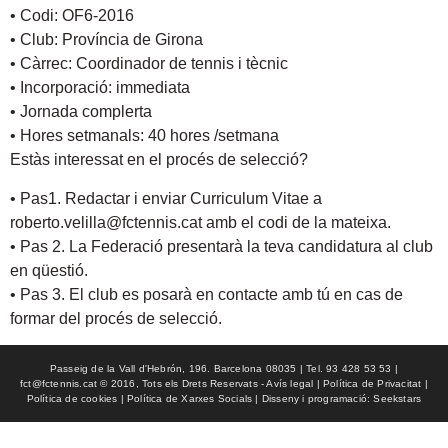
• Codi: OF6-2016
• Club: Província de Girona
• Càrrec: Coordinador de tennis i tècnic
• Incorporació: immediata
• Jornada complerta
• Hores setmanals: 40 hores /setmana
Estàs interessat en el procés de selecció?
• Pas1. Redactar i enviar Curriculum Vitae a
roberto.velilla@fctennis.cat amb el codi de la mateixa.
• Pas 2. La Federació presentarà la teva candidatura al club
en qüestió.
• Pas 3. El club es posarà en contacte amb tú en cas de
formar del procés de selecció.
Passeig de la Vall d'Hebrón, 196. Barcelona 08035 | Tel. 93 428 53 53 |
fct@fctennis.cat © 2016, Tots els Drets Reservats - Avís legal | Política de Privacitat |
Política de cookies | Política de Xarxes Socials | Disseny i programació: Seekstars