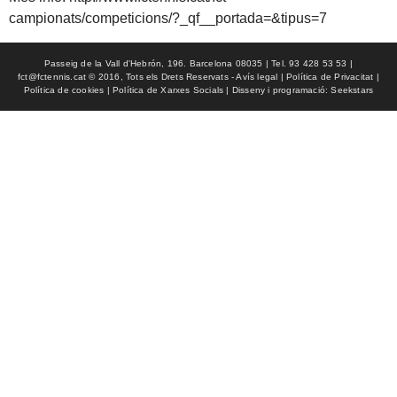
campionats/competicions/?_qf__portada=&tipus=7
Passeig de la Vall d'Hebrón, 196. Barcelona 08035 | Tel. 93 428 53 53 |
fct@fctennis.cat © 2016, Tots els Drets Reservats - Avís legal | Política de Privacitat |
Política de cookies | Política de Xarxes Socials | Disseny i programació: Seekstars