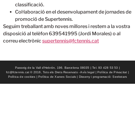
classificació.
Col·laboració en el desenvolupament de jornades de
promoció de Supertennis.
Seguim treballant amb noves millores i restem a la vostra
disposició al telèfon 639541995 (Jordi Morales) o al
correu electrònic
supertennis@fctennis.cat
Passeig de la Vall d'Hebrón, 196. Barcelona 08035 | Tel. 93 428 53 53 |
fct@fctennis.cat © 2016, Tots els Drets Reservats - Avís legal | Política de Privacitat |
Política de cookies | Política de Xarxes Socials | Disseny i programació: Seekstars