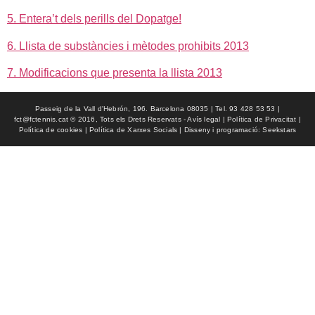
5. Entera’t dels perills del Dopatge!
6. Llista de substàncies i mètodes prohibits 2013
7. Modificacions que presenta la llista 2013
Passeig de la Vall d'Hebrón, 196. Barcelona 08035 | Tel. 93 428 53 53 |
fct@fctennis.cat © 2016, Tots els Drets Reservats - Avís legal | Política de Privacitat |
Política de cookies | Política de Xarxes Socials | Disseny i programació: Seekstars