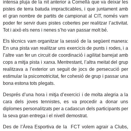
intensa pluja de la nit anterior a Cornellà que va deixar les
pistes de terra batuda impracticables, i que juntament amb
el gran nombre de partits de campionat al CIT, només vam
poder fer servir dues pistes cobertes per realitzar l’activitat.
Tot i això els nens i nenes s’ho van passar molt bé.
Els tècnics vam organitzar la sessió de la següent manera:
En una pista van realitzar uns exercicis de punts i rodes, i a
l’altre van fer un circuit de coordinació i agilitat barrejat amb
cops a mitja pista i xarxa. Mentrestant, l’altra meitat del grup
realitzava a l’exterior un seguit de jocs de persecució per
estimular la psicomotricitat, fer cohesió de grup i passar una
bona estona tots plegats.
Després d’una hora i mitja d’exercici i de molta alegria a la
cara dels joves tennistes, es va procedir a donar uns
diplomes personalitzats per a cadascun dels participants per
la seva gran entrega i el nivell demostrat.
Des de l’Àrea Esportiva de la FCT volem agrair a Clubs,