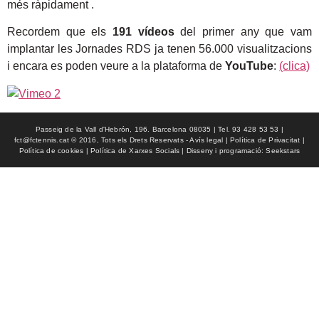
més ràpidament .
Recordem que els
191 vídeos
del primer any que vam
implantar les Jornades RDS ja tenen 56.000 visualitzacions
i encara es poden veure a la plataforma de
YouTube
:
(clica)
Passeig de la Vall d'Hebrón, 196. Barcelona 08035 | Tel. 93 428 53 53 |
fct@fctennis.cat © 2016, Tots els Drets Reservats - Avís legal | Política de Privacitat |
Política de cookies | Política de Xarxes Socials | Disseny i programació: Seekstars