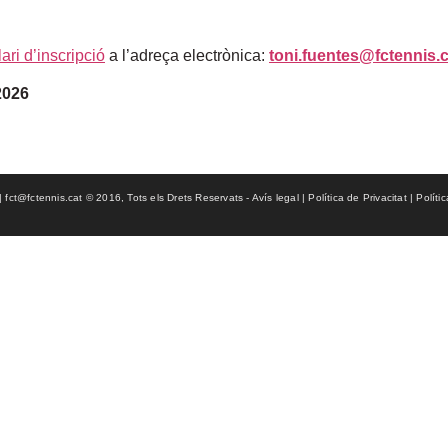
ari d’inscripció
a l’adreça electrònica:
toni.fuentes@fctennis.c
 2026
ct@fctennis.cat © 2016, Tots els Drets Reservats - Avís legal | Política de Privacitat | Políti