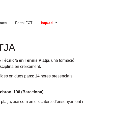
acte
Portal FCT
Isquad
TJA
 Tècnic/a en Tennis Platja
, una formació
sciplina en creixement.
uïdes en dues parts: 14 hores presencials
Hebron, 196 (Barcelona)
.
 platja, així com en els criteris d’ensenyament i