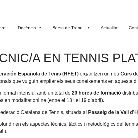
ra't
Docència
Borsa de Treball
Actualitat
Cont
CNIC/A EN TENNIS PLA
eración Española de Tenis (RFET)
organitzen un nou
Curs de
ionals que vulguin ampliar els seus coneixements en aquesta di
 format intensiu, amb un total de
20 hores de formació
distrib
s en modalitat online (entre el 13 i el 19 d’abril).
 Federació Catalana de Tennis, situada al
Passeig de la Vall d’
fundir en els aspectes tècnics, tàctics i metodològics del tennis
tiu.