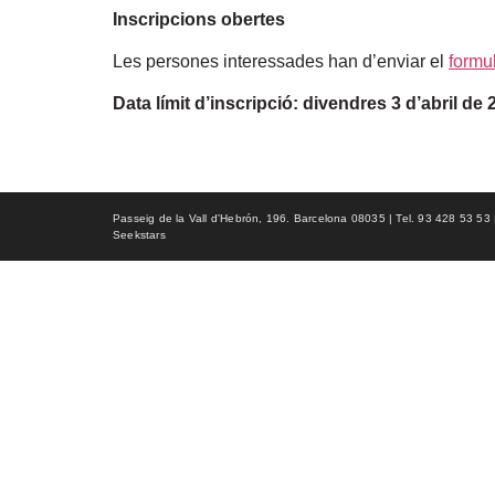
Inscripcions obertes
Les persones interessades han d’enviar el
formul
Data límit d’inscripció: divendres 3 d’abril de
Passeig de la Vall d'Hebrón, 196. Barcelona 08035 | Tel. 93 428 53 53 | f
Seekstars