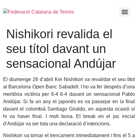
Nishikori revalida el
seu títol davant un
sensacional Andújar
El diumenge 26 d’abril Kei Nishikori va revalidar el seu títol
al Barcelona Open Banc Sabadell. I ho va fer després d’una
meritòria victòria per 6-4 6-4 davant un sensacional Pablo
Andújar. Si fa un any el japonès es va passejar en la final
davant el colombià Santiago Giraldo, en aquesta ocasió sí
hi va haver final. I molt bona. El break en el joc inicial
d’Andújar va ser tota una declaració d’intencions.
Nishikori va tornar el trencament immediatament i fins el 5 a