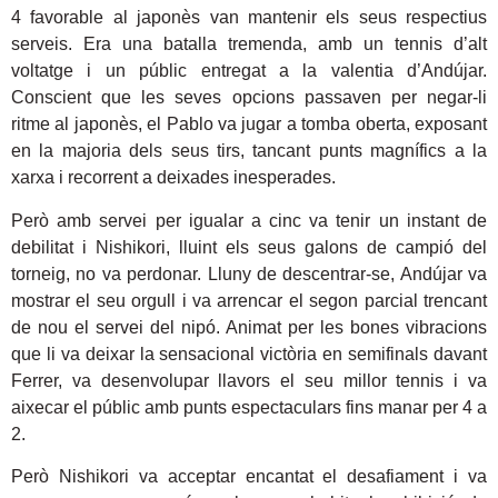
4 favorable al japonès van mantenir els seus respectius
serveis. Era una batalla tremenda, amb un tennis d’alt
voltatge i un públic entregat a la valentia d’Andújar.
Conscient que les seves opcions passaven per negar-li
ritme al japonès, el Pablo va jugar a tomba oberta, exposant
en la majoria dels seus tirs, tancant punts magnífics a la
xarxa i recorrent a deixades inesperades.
Però amb servei per igualar a cinc va tenir un instant de
debilitat i Nishikori, lluint els seus galons de campió del
torneig, no va perdonar. Lluny de descentrar-se, Andújar va
mostrar el seu orgull i va arrencar el segon parcial trencant
de nou el servei del nipó. Animat per les bones vibracions
que li va deixar la sensacional victòria en semifinals davant
Ferrer, va desenvolupar llavors el seu millor tennis i va
aixecar el públic amb punts espectaculars fins manar per 4 a
2.
Però Nishikori va acceptar encantat el desafiament i va