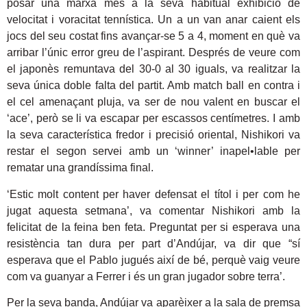
posar una marxa més a la seva habitual exhibició de
velocitat i voracitat tennística. Un a un van anar caient els
jocs del seu costat fins avançar-se 5 a 4, moment en què va
arribar l’únic error greu de l’aspirant. Després de veure com
el japonès remuntava del 30-0 al 30 iguals, va realitzar la
seva única doble falta del partit. Amb match ball en contra i
el cel amenaçant pluja, va ser de nou valent en buscar el
‘ace’, però se li va escapar per escassos centímetres. I amb
la seva característica fredor i precisió oriental, Nishikori va
restar el segon servei amb un ‘winner’ inapel•lable per
rematar una grandíssima final.
‘Estic molt content per haver defensat el títol i per com he
jugat aquesta setmana’, va comentar Nishikori amb la
felicitat de la feina ben feta. Preguntat per si esperava una
resistència tan dura per part d’Andújar, va dir que “sí
esperava que el Pablo jugués així de bé, perquè vaig veure
com va guanyar a Ferrer i és un gran jugador sobre terra’.
Per la seva banda, Andújar va aparèixer a la sala de premsa