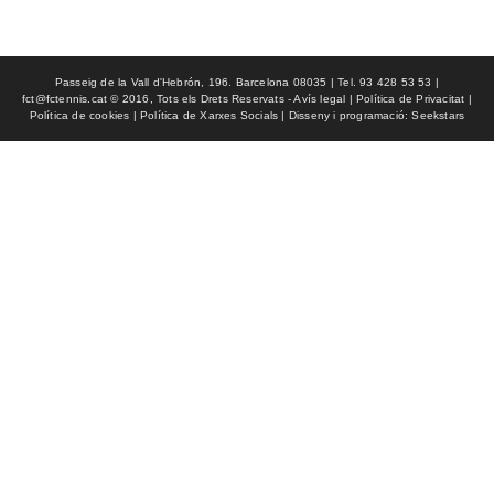
Passeig de la Vall d'Hebrón, 196. Barcelona 08035 | Tel. 93 428 53 53 |
fct@fctennis.cat © 2016, Tots els Drets Reservats - Avís legal | Política de Privacitat |
Política de cookies | Política de Xarxes Socials | Disseny i programació: Seekstars