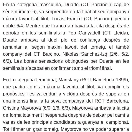
En la categoria masculina, Duarte (CT Barcino i cap de
sèrie número 6), va sorprendre en la final al seu company i
màxim favorit al títol, Lucas Franco (CT Barcino) per un
doble 6/4. Mentre que Franco arribava a la cita després de
derrotar en les semifinals a Pep Canyadell (CT Lleida),
Duarte arribava al duel ple de confiança després de
remuntar al segon màxim favorit del torneig, el també
company del CT Barcino, Nikolas Sanchez-Izq (2/6, 6/2,
6/2). Les bones sensacions obtingudes per Duarte en les
semifinals s’acabarien confirmant amb el triomf final.
En la categoria femenina, Maristany (RCT Barcelona 1899),
que partia com a màxima favorita al títol, va complir els
pronòstics i es va endur la victòria després de superar en
una intensa final a la seva companya del RCT Barcelona,
Cristina Mayorova (6/0, 1/6, 6/3). Mayorova arribava a la cita
de forma totalment inesperada després de deixar pel camí a
varies de les principals candidates a guanyar el campionat.
Tot i firmar un gran torneig, Mayorova no va poder superar a