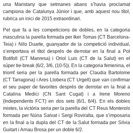
una Maristany que setmanes abans s’havia proclamat
campiona de Catalunya Júnior i que, amb aquest nou títol,
rubrica un inici de 2015 extraordinari.
Pel que fa a les competicions de dobles, en la categoria
masculina la parella formada per Iker Tomas (CT Barcelona-
Teia) i Nilo Duarte, guanyador de la competició individual,
s’emportava el títol després de derrotar en la final a Pol
Botifoll (CT Manresa) i Oriol Luis (CT de la Salut) en el
súper tie-break (6/2, 3/6, (10-5)). En la categoria femenina, el
triomf seria per la parella formada per Claudia Bartolome
(CT Tarragona) i Ares Llobera (CT Urgell) que van confirmar
el seu paper de favorites després de derrotar en la final a
Catalina Medici (CN Sant Cugat) i a Irene Moreno
(Independents FCT) en dos sets (6/1, 6/4). En els dobles
mixtes, la victòria seria per la parella del CT Reus Monterols
formada per Núria Salvat i Sergi Roviralta, que s’imposaria
en la final a la dupla del CT de la Salut formada per Silvia
Guitart i Arnau Brosa per un doble 6/2.