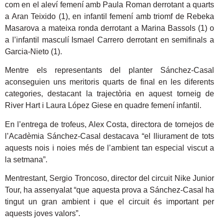
com en el aleví femení amb Paula Roman derrotant a quarts
a Aran Teixido (1), en infantil femení amb triomf de Rebeka
Masarova a mateixa ronda derrotant a Marina Bassols (1) o
a l’infantil masculí Ismael Carrero derrotant en semifinals a
Garcia-Nieto (1).
Mentre els representants del planter Sánchez-Casal
aconseguien uns meritoris quarts de final en les diferents
categories, destacant la trajectòria en aquest torneig de
River Hart i Laura López Giese en quadre femení infantil.
En l’entrega de trofeus, Alex Costa, directora de tornejos de
l’Acadèmia Sánchez-Casal destacava “el lliurament de tots
aquests nois i noies més de l’ambient tan especial viscut a
la setmana”.
Mentrestant, Sergio Troncoso, director del circuit Nike Junior
Tour, ha assenyalat “que aquesta prova a Sánchez-Casal ha
tingut un gran ambient i que el circuit és important per
aquests joves valors”.