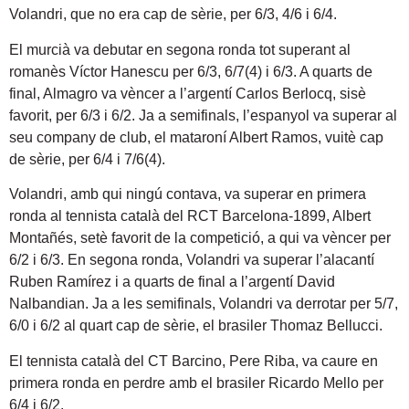
Volandri, que no era cap de sèrie, per 6/3, 4/6 i 6/4.
El murcià va debutar en segona ronda tot superant al
romanès Víctor Hanescu per 6/3, 6/7(4) i 6/3. A quarts de
final, Almagro va vèncer a l’argentí Carlos Berlocq, sisè
favorit, per 6/3 i 6/2. Ja a semifinals, l’espanyol va superar al
seu company de club, el mataroní Albert Ramos, vuitè cap
de sèrie, per 6/4 i 7/6(4).
Volandri, amb qui ningú contava, va superar en primera
ronda al tennista català del RCT Barcelona-1899, Albert
Montañés, setè favorit de la competició, a qui va vèncer per
6/2 i 6/3. En segona ronda, Volandri va superar l’alacantí
Ruben Ramírez i a quarts de final a l’argentí David
Nalbandian. Ja a les semifinals, Volandri va derrotar per 5/7,
6/0 i 6/2 al quart cap de sèrie, el brasiler Thomaz Bellucci.
El tennista català del CT Barcino, Pere Riba, va caure en
primera ronda en perdre amb el brasiler Ricardo Mello per
6/4 i 6/2.