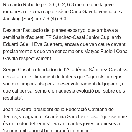
Riccardo Roberto per 3-6, 6-2, 6-3 mentre que la jove
romanesa i tercera cap de sèrie Oana Gavrila vencia a Isa
Jarlskog (Sue) per 7-6 (4) i 6-3.
Destacar l’actuació del planter espanyol que arribava a
semifinals d’aquest ITF Sánchez-Casal Junior Cup, amb
Eduard Güell i Eva Guerrero, encara que van caure davant
precisament els que van ser campions Matyas Fuele i Oana
Gavrila respectivament.
Sergio Casal, cofundador de l’Acadèmia Sánchez-Casal, va
destacar en el lliurament de trofeus que “aquests tornejos
són molt importants per al desenvolupament del jugador, i
que cal pensar sempre en aquesta evolució per sobre dels
resultats”.
Joan Navarro, president de la Federació Catalana de
Tennis, va agrair a l’Acadèmia Sánchez-Casal “que sempre
és un motor del tennis” i va animar les joves promeses a
“seguir amb aquest bon tarannà competint”.