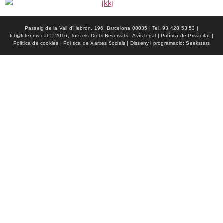
Passeig de la Vall d'Hebrón, 196. Barcelona 08035 | Tel. 93 428 53 53 |
fct@fctennis.cat © 2016, Tots els Drets Reservats - Avís legal | Política de Privacitat |
Política de cookies | Política de Xarxes Socials | Disseny i programació: Seekstars