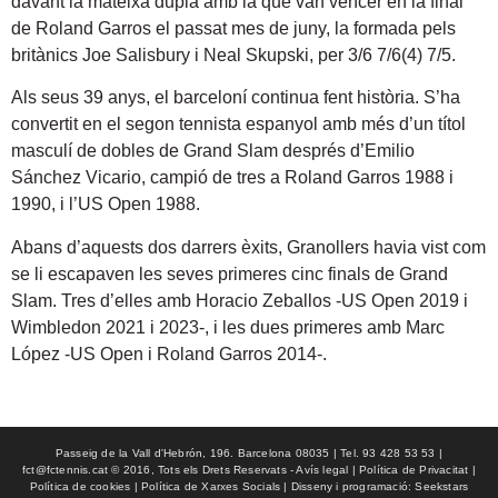
davant la mateixa dupla amb la que van vèncer en la final
de Roland Garros el passat mes de juny, la formada pels
britànics Joe Salisbury i Neal Skupski, per 3/6 7/6(4) 7/5.
Als seus 39 anys, el barceloní continua fent història. S’ha
convertit en el segon tennista espanyol amb més d’un títol
masculí de dobles de Grand Slam després d’Emilio
Sánchez Vicario, campió de tres a Roland Garros 1988 i
1990, i l’US Open 1988.
Abans d’aquests dos darrers èxits, Granollers havia vist com
se li escapaven les seves primeres cinc finals de Grand
Slam. Tres d’elles amb Horacio Zeballos -US Open 2019 i
Wimbledon 2021 i 2023-, i les dues primeres amb Marc
López -US Open i Roland Garros 2014-.
Passeig de la Vall d'Hebrón, 196. Barcelona 08035 | Tel. 93 428 53 53 |
fct@fctennis.cat © 2016, Tots els Drets Reservats - Avís legal | Política de Privacitat |
Política de cookies | Política de Xarxes Socials | Disseny i programació: Seekstars