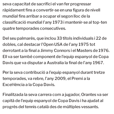
seva capacitat de sacrifici el van fer progressar
ràpidament fins a convertir-se en una figura de nivell
mundial fins arribar a ocupar el segon lloc de la
classificació mundial l’any 1973 i mantenir-se al top-ten
quatre temporades consecutives.
Del seu palmarès, que inclou 33 títols individuals i 22 de
dobles, cal destacar l’Open USA de l’any 1975 tot
derrotant a la final a Jimmy Connors i el Masters de 1976.
Ell va ser també component de l’equip espanyol de Copa
Davis que va disputar a Australia la final de l’any 1967.
Per la seva contribució a l’equip espanyol durant tretze
temporades, va rebre, l’any 2009, el Premi a la
Excel·lència a la Copa Davis.
Finalitzada la seva carrera com a jugador, Orantes va ser
capità de l’equip espanyol de Copa Davis i ha ajudat al
progrés del tennis català des de múltiples vessants.