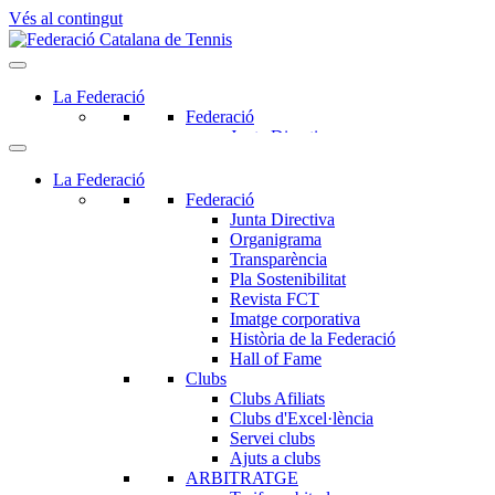
Vés al contingut
La Federació
Federació
Junta Directiva
Organigrama
Transparència
La Federació
Pla Sostenibilitat
Federació
Revista FCT
Junta Directiva
Imatge corporativa
Organigrama
Història de la Federació
Transparència
Hall of Fame
Pla Sostenibilitat
Clubs
Revista FCT
Clubs Afiliats
Imatge corporativa
Clubs d'Excel·lència
Història de la Federació
Servei clubs
Hall of Fame
Ajuts a clubs
Clubs
ARBITRATGE
Clubs Afiliats
Tarifes arbitrals
Clubs d'Excel·lència
Designacions arbitrals
Servei clubs
Beca formació arbitral
Ajuts a clubs
Modalitats
ARBITRATGE
Tennis