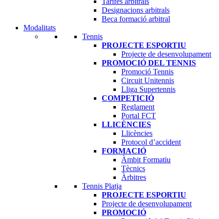
Tarifes arbitrals
PROJECTE ESPORTIU
Designacions arbitrals
Projecte de desenvolupament
Beca formació arbitral
PROMOCIÓ DEL TENNIS
Modalitats
Promoció Tennis
Tennis
Circuit Unitennis
PROJECTE ESPORTIU
Lliga Supertennis
Projecte de desenvolupament
COMPETICIÓ
PROMOCIÓ DEL TENNIS
Reglament
Promoció Tennis
Portal FCT
Circuit Unitennis
LLICÈNCIES
Lliga Supertennis
Llicències
COMPETICIÓ
Protocol d’accident
Reglament
FORMACIÓ
Portal FCT
Àmbit Formatiu
LLICÈNCIES
Tècnics
Llicències
Àrbitres
Protocol d’accident
Tennis Platja
FORMACIÓ
PROJECTE ESPORTIU
Àmbit Formatiu
Projecte de desenvolupament
Tècnics
PROMOCIÓ
Àrbitres
Promoció del Tennis Platja
Tennis Platja
COMPETICIÓ
PROJECTE ESPORTIU
Reglament Tennis Platja
Projecte de desenvolupament
Portal FCT
PROMOCIÓ