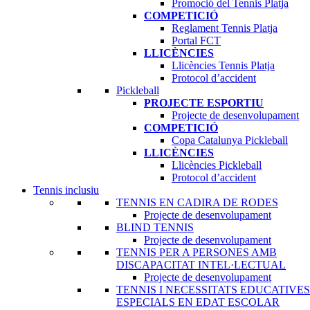
LLICÈNCIES
Promoció del Tennis Platja
Llicències Tennis Platja
COMPETICIÓ
Protocol d’accident
Reglament Tennis Platja
Pickleball
Portal FCT
PROJECTE ESPORTIU
LLICÈNCIES
Projecte de desenvolupament
Llicències Tennis Platja
COMPETICIÓ
Protocol d’accident
Copa Catalunya Pickleball
Pickleball
LLICÈNCIES
PROJECTE ESPORTIU
Llicències Pickleball
Projecte de desenvolupament
Protocol d’accident
COMPETICIÓ
Tennis inclusiu
Copa Catalunya Pickleball
TENNIS EN CADIRA DE RODES
LLICÈNCIES
Projecte de desenvolupament
Llicències Pickleball
BLIND TENNIS
Protocol d’accident
Projecte de desenvolupament
Tennis inclusiu
TENNIS PER A PERSONES AMB
TENNIS EN CADIRA DE RODES
DISCAPACITAT INTEL·LECTUAL
Projecte de desenvolupament
Projecte de desenvolupament
BLIND TENNIS
TENNIS I NECESSITATS
Projecte de desenvolupament
EDUCATIVES ESPECIALS EN EDAT
TENNIS PER A PERSONES AMB
ESCOLAR
DISCAPACITAT INTEL·LECTUAL
Projecte de desenvolupament
Projecte de desenvolupament
TENNIS I SALUT MENTAL
TENNIS I NECESSITATS EDUCATIVES
Projecte de desenvolupament
ESPECIALS EN EDAT ESCOLAR