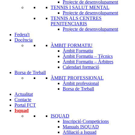
TENNIS ALS CENTRES
Projecte de desenvolupament
PENITENCIARIS
TENNIS I SALUT MENTAL
Projecte de desenvolupament
Projecte de desenvolupament
Federa't
TENNIS ALS CENTRES
Docència
PENITENCIARIS
ÀMBIT FORMATIU
Projecte de desenvolupament
Àmbit Formatiu
Federa't
Àmbit Formatiu – Tècnics
Docència
Àmbit Formatiu – Àrbitres
ÀMBIT FORMATIU
Calendari formació
Àmbit Formatiu
Borsa de Treball
Àmbit Formatiu – Tècnics
ÀMBIT PROFESSIONAL
Àmbit Formatiu – Àrbitres
Àmbit professional
Calendari formació
Borsa de Treball
Borsa de Treball
Actualitat
ÀMBIT PROFESSIONAL
Contacte
Àmbit professional
Portal FCT
Borsa de Treball
Isquad
Actualitat
ISQUAD
Contacte
Inscripció Competicions
Portal FCT
Manuals ISQUAD
Isquad
Afiliació a Isquad
ISQUAD
Portal del jugador/a
Inscripció Competicions
Portal Clubs
Manuals ISQUAD
Portal Arbitratge
Afiliació a Isquad