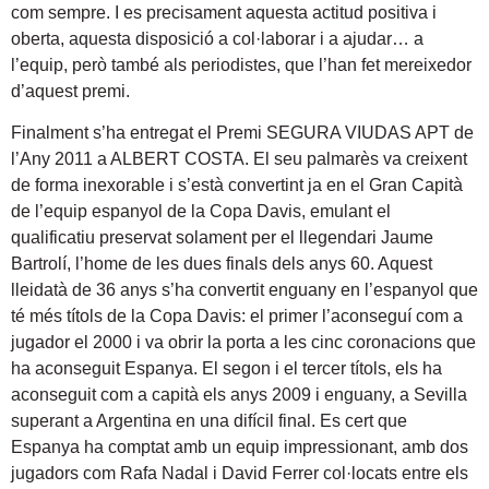
com sempre. I es precisament aquesta actitud positiva i
oberta, aquesta disposició a col·laborar i a ajudar… a
l’equip, però també als periodistes, que l’han fet mereixedor
d’aquest premi.
Finalment s’ha entregat el Premi SEGURA VIUDAS APT de
l’Any 2011 a ALBERT COSTA. El seu palmarès va creixent
de forma inexorable i s’està convertint ja en el Gran Capità
de l’equip espanyol de la Copa Davis, emulant el
qualificatiu preservat solament per el llegendari Jaume
Bartrolí, l’home de les dues finals dels anys 60. Aquest
lleidatà de 36 anys s’ha convertit enguany en l’espanyol que
té més títols de la Copa Davis: el primer l’aconseguí com a
jugador el 2000 i va obrir la porta a les cinc coronacions que
ha aconseguit Espanya. El segon i el tercer títols, els ha
aconseguit com a capità els anys 2009 i enguany, a Sevilla
superant a Argentina en una difícil final. Es cert que
Espanya ha comptat amb un equip impressionant, amb dos
jugadors com Rafa Nadal i David Ferrer col·locats entre els