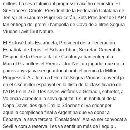
millors. La seva fulminant progressió així ho demostra. El
Sr.Francesc Orriols, President de la Federació Catalana de
Tenis; i el Sr.Jaume Pujol-Galcerán, Sots President de l’APT
fan entrega del premi i l’ampolla de Cava de 3 litres Segura
Viudas Lavit Brut Nature.
El Sr.José Luís Escañuela, President de la Federación
Española de Tenis i el Sr.Ivan Tibau, Secretari General de
l’Esport de la Generalitat de Catalunya han entregat a
Marcel Granollers el Premi al Joc Net, un jugador que no fa
gaires anys ja va ser guardonat amb el premi a la Millor
Progressió. Ara torna a l’Heretat Segura Viudas convertit ja
en el sisè millor espanyol en la llista de la classificació de
l’ATP. Es el 27è. I les seves victòries a Gstaad i, sobretot, a
Valencia acrediten la seva qualitat. Es un habitual de la
Copa Davis, des que Emilio Sánchez el va cridar per
aquella complicada final a Argentina que va donar a
Espanya la seva tercera “Ensaladera”. Ara va ser convocat a
Sevilla com a reserva. I es va sentir un més de l’equip…