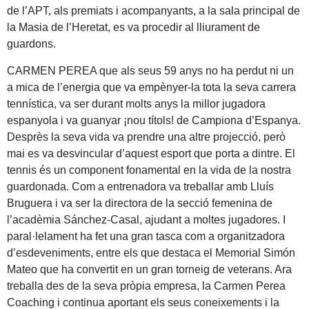
de l’APT, als premiats i acompanyants, a la sala principal de
la Masia de l’Heretat, es va procedir al lliurament de
guardons.
CARMEN PEREA que als seus 59 anys no ha perdut ni un
a mica de l’energia que va empènyer-la tota la seva carrera
tennística, va ser durant molts anys la millor jugadora
espanyola i va guanyar ¡nou títols! de Campiona d’Espanya.
Desprès la seva vida va prendre una altre projecció, però
mai es va desvincular d’aquest esport que porta a dintre. El
tennis és un component fonamental en la vida de la nostra
guardonada. Com a entrenadora va treballar amb Lluís
Bruguera i va ser la directora de la secció femenina de
l’acadèmia Sánchez-Casal, ajudant a moltes jugadores. I
paral·lelament ha fet una gran tasca com a organitzadora
d’esdeveniments, entre els que destaca el Memorial Simón
Mateo que ha convertit en un gran torneig de veterans. Ara
treballa des de la seva pròpia empresa, la Carmen Perea
Coaching i continua aportant els seus coneixements i la