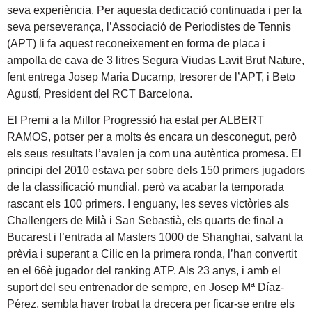
seva experiència. Per aquesta dedicació continuada i per la
seva perseverança, l’Associació de Periodistes de Tennis
(APT) li fa aquest reconeixement en forma de placa i
ampolla de cava de 3 litres Segura Viudas Lavit Brut Nature,
fent entrega Josep Maria Ducamp, tresorer de l’APT, i Beto
Agustí, President del RCT Barcelona.
El Premi a la Millor Progressió ha estat per ALBERT
RAMOS, potser per a molts és encara un desconegut, però
els seus resultats l’avalen ja com una autèntica promesa. El
principi del 2010 estava per sobre dels 150 primers jugadors
de la classificació mundial, però va acabar la temporada
rascant els 100 primers. I enguany, les seves victòries als
Challengers de Milà i San Sebastià, els quarts de final a
Bucarest i l’entrada al Masters 1000 de Shanghai, salvant la
prèvia i superant a Cilic en la primera ronda, l’han convertit
en el 66è jugador del ranking ATP. Als 23 anys, i amb el
suport del seu entrenador de sempre, en Josep Mª Díaz-
Pérez, sembla haver trobat la drecera per ficar-se entre els