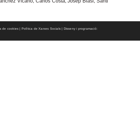
Sánchez Vicario, Carlos Costa, Josep Blasi, Santi
ca de cookies | Política de Xarxes Socials | Disseny i programació: