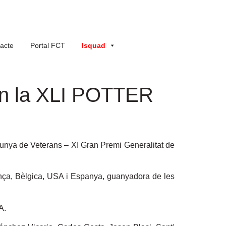
acte
Portal FCT
Isquad
 en la XLI POTTER
unya de Veterans – XI Gran Premi Generalitat de
rança, Bèlgica, USA i Espanya, guanyadora de les
A.