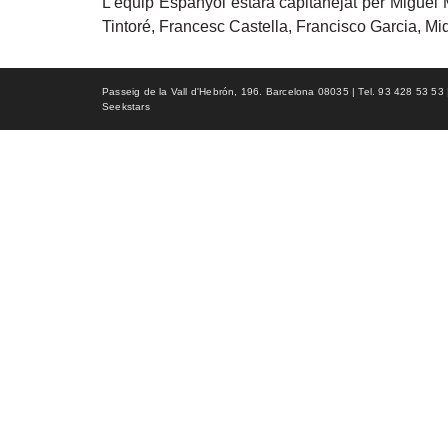
L’equip Espanyol estarà capitanejat per Miguel M
Tintoré, Francesc Castella, Francisco Garcia, M
Passeig de la Vall d'Hebrón, 196. Barcelona 08035 | Tel. 93 428 53 53 | f
Seekstars