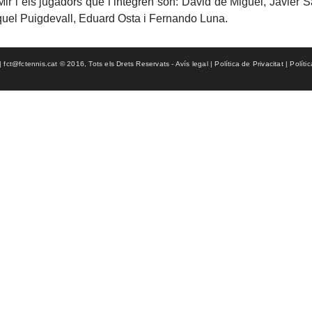
ir i els jugadors que l’integren són: David de Miguel, Javier 
iquel Puigdevall, Eduard Osta i Fernando Luna.
ct@fctennis.cat © 2016, Tots els Drets Reservats - Avís legal | Política de Privacitat | Políti