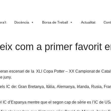
ra't
Docència
Borsa de Treball
Actualitat
Cont
teix com a primer favorit
seran escenari de la XLI Copa Potter – XX Campionat de Catal
e juny.
ls IC de: Gran Bretanya, Itàlia, Alemanya, Irlanda, Rusia, F
 del IC d’Espanya mentre que el segon cap de sèrie es l’IC de US