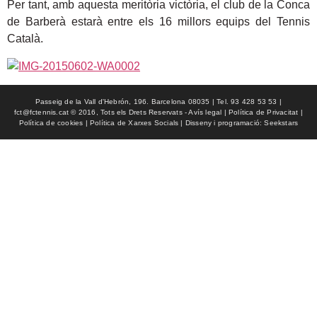
Per tant, amb aquesta meritòria victòria, el club de la Conca
de Barberà estarà entre els 16 millors equips del Tennis
Català.
Passeig de la Vall d'Hebrón, 196. Barcelona 08035 | Tel. 93 428 53 53 |
fct@fctennis.cat © 2016, Tots els Drets Reservats - Avís legal | Política de Privacitat |
Política de cookies | Política de Xarxes Socials | Disseny i programació: Seekstars