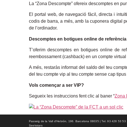
La “Zona Descompte” ofereix descomptes en punts
El portal web, de navegació fàcil, directa i int
codis de barra, a més, amb la cuponera digital 
de l’ordinador.
Descomptes en botigues online de referència
T’oferim descomptes en botigues online de re
reembossament (cashback) en un compte virtual
A més, restaràs informat del saldo del teu compte 
del teu compte vip al teu compte sense cap tipus 
Vols començar a ser VIP?
Segueix les instruccions fent clic al baner “
Zona 
Passeig de la Vall d'Hebrón, 196. Barcelona 08035 | Tel. 93 428 53 53 | f
Seekstars