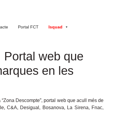
acte
Portal FCT
Isquad
. Portal web que
arques en les
rma “Zona Descompte”, portal web que acull més de
e, C&A, Desigual, Bosanova, La Sirena, Fnac,