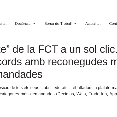
ra't
Docència
Borsa de Treball
Actualitat
Cont
 de la FCT a un sol clic
acords amb reconegudes m
emandades
ició de tots els seus clubs, federats i treballadors la platafo
ategories més demandades (Decimas, Wala, Trade Inn, Appl