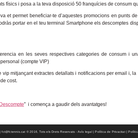
 físics i posa a la teva disposició 50 franquícies de consum
uïtiva et permet beneficiar-te d’aquestes promocions en punts 
podràs portar en el teu terminal Smartphone els descomptes dis
ferencia en les seves respectives categories de consum i u
 personal (compte VIP)
vip mitjançant extractes detallats i notificacions per email i, la
de cost.
Descompte
” i comença a gaudir dels avantatges!
ct@fctennis.cat © 2016, Tots els Drets Reservats - Avís legal | Política de Privacitat | Políti