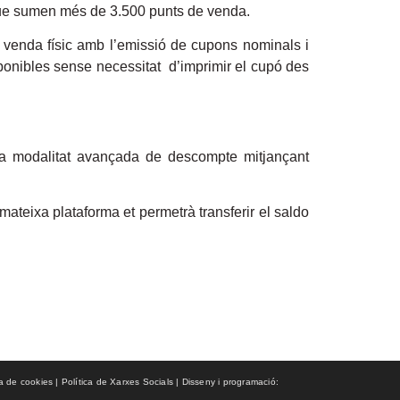
 que sumen més de 3.500 punts de venda.
de venda físic amb l’emissió de cupons nominals i
ponibles sense necessitat d’imprimir el cupó des
na modalitat avançada de descompte mitjançant
 mateixa plataforma et permetrà transferir el saldo
ca de cookies | Política de Xarxes Socials | Disseny i programació: