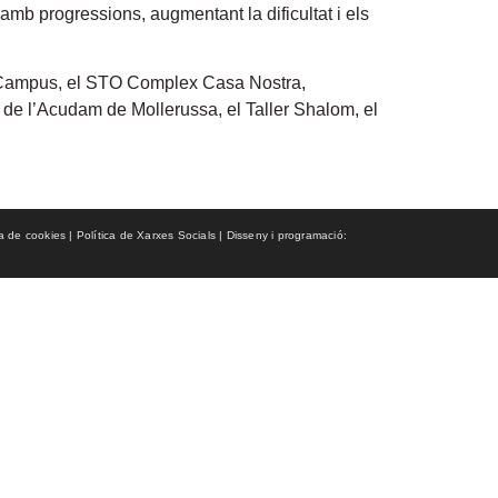
 amb progressions, augmentant la dificultat i els
at Campus, el STO Complex Casa Nostra,
e l’Acudam de Mollerussa, el Taller Shalom, el
ca de cookies | Política de Xarxes Socials | Disseny i programació: