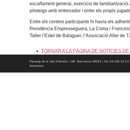
escalfament general, exercicis de familiarització 
piloteigs amb entrenador i entre els propis jugad
Entre els centres participants hi havia els adh
Residència Empresseguera, La Coma i Francesc M
Taller l’Estel de Balaguer, l’Associació Albe de
TORNAR A LA PÀGINA DE NOTÍCIES DE
Passeig de la Vall d'Hebrón, 196. Barcelona 08035 | Tel. 93 428 53 53 | f
Seekstars