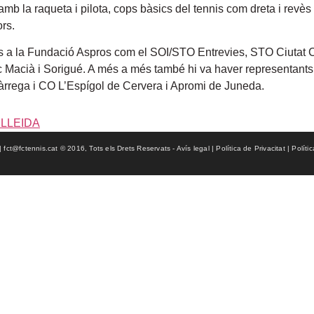
amb la raqueta i pilota, cops bàsics del tennis com dreta i revès
ors.
erits a la Fundació Aspros com el SOI/STO Entrevies, STO Ciut
acià i Sorigué. A més a més també hi va haver representants d
 Tàrrega i CO L’Espígol de Cervera i Apromi de Juneda.
 LLEIDA
ct@fctennis.cat © 2016, Tots els Drets Reservats - Avís legal | Política de Privacitat | Políti