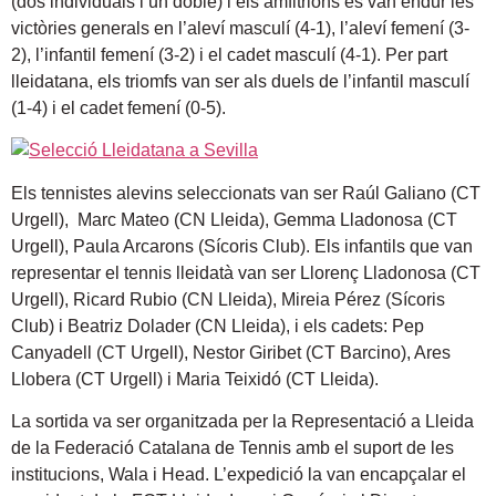
(dos individuals i un doble) i els amfitrions es van endur les
victòries generals en l’aleví masculí (4-1), l’aleví femení (3-
2), l’infantil femení (3-2) i el cadet masculí (4-1). Per part
lleidatana, els triomfs van ser als duels de l’infantil masculí
(1-4) i el cadet femení (0-5).
Els tennistes alevins seleccionats van ser Raúl Galiano (CT
Urgell), Marc Mateo (CN Lleida), Gemma Lladonosa (CT
Urgell), Paula Arcarons (Sícoris Club). Els infantils que van
representar el tennis lleidatà van ser Llorenç Lladonosa (CT
Urgell), Ricard Rubio (CN Lleida), Mireia Pérez (Sícoris
Club) i Beatriz Dolader (CN Lleida), i els cadets: Pep
Canyadell (CT Urgell), Nestor Giribet (CT Barcino), Ares
Llobera (CT Urgell) i Maria Teixidó (CT Lleida).
La sortida va ser organitzada per la Representació a Lleida
de la Federació Catalana de Tennis amb el suport de les
institucions, Wala i Head. L’expedició la van encapçalar el