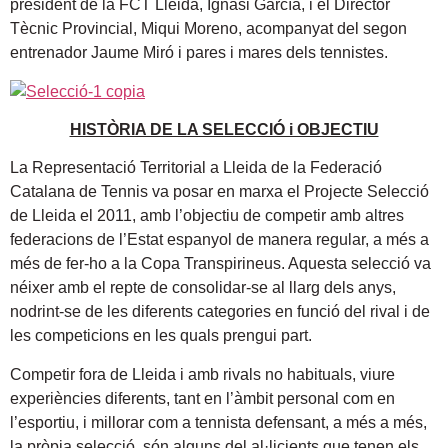
president de la FCT Lleida, Ignasi García, i el Director
Tècnic Provincial, Miqui Moreno, acompanyat del segon
entrenador Jaume Miró i pares i mares dels tennistes.
HISTÒRIA DE LA SELECCIÓ i OBJECTIU
La Representació Territorial a Lleida de la Federació
Catalana de Tennis va posar en marxa el Projecte Selecció
de Lleida el 2011, amb l’objectiu de competir amb altres
federacions de l’Estat espanyol de manera regular, a més a
més de fer-ho a la Copa Transpirineus. Aquesta selecció va
néixer amb el repte de consolidar-se al llarg dels anys,
nodrint-se de les diferents categories en funció del rival i de
les competicions en les quals prengui part.
Competir fora de Lleida i amb rivals no habituals, viure
experiències diferents, tant en l’àmbit personal com en
l’esportiu, i millorar com a tennista defensant, a més a més,
la pròpia selecció, són alguns del al·licients que tenen els