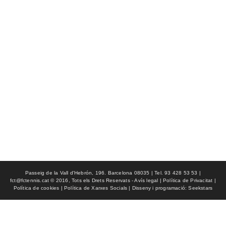
Passeig de la Vall d'Hebrón, 196. Barcelona 08035 | Tel. 93 428 53 53 |
fct@fctennis.cat © 2016, Tots els Drets Reservats - Avís legal | Política de Privacitat |
Política de cookies | Política de Xarxes Socials | Disseny i programació: Seekstars